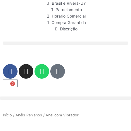
Ir
Brasil e Rivera-UY
para
Parcelamento
o
Horário Comercial
conteúdo
Compra Garantida
Discrição
F
I
W
U
a
n
h
s
c
s
a
e
0
Carrinho
e
t
t
r
b
a
s
o
g
a
o
r
p
Início
/
Anéis Penianos
/ Anel com Vibrador
k
a
p
m