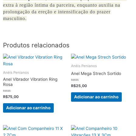
extra à região íntima da parceira, enquanto auxilia na
prolongação da ereção e intensificação do prazer
masculino.
Produtos relacionados
Anéis Penianos
Anéis Penianos
Anel Mega Strech Sortido
Anel Vibrador Vibration Ring
Rosa
Avaliação
R$
25,00
0
de
5
Avaliação
Adicionar ao carrinho
R$
75,00
0
de
5
Adicionar ao carrinho