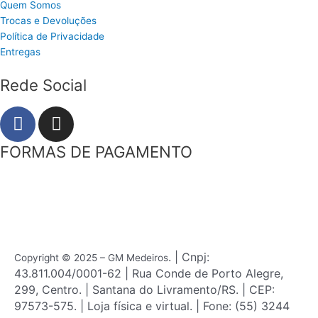
Quem Somos
Trocas e Devoluções
Política de Privacidade
Entregas
Rede Social
F
I
a
n
c
s
FORMAS DE PAGAMENTO
e
t
b
a
o
g
o
r
k
a
m
. | Cnpj:
Copyright © 2025 – GM Medeiros
43.811.004/0001-62 | Rua Conde de Porto Alegre,
299, Centro. | Santana do Livramento/RS. | CEP:
97573-575. | Loja física e virtual. | Fone: (55) 3244