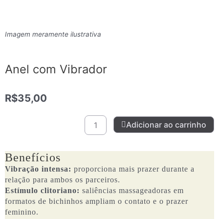
Imagem meramente ilustrativa
Anel com Vibrador
R$
35,00
Anel
Adicionar ao carrinho
com
Vibrador
quantidade
Benefícios
Vibração intensa:
proporciona mais prazer durante a
relação para ambos os parceiros.
Estímulo clitoriano:
saliências massageadoras em
formatos de bichinhos ampliam o contato e o prazer
feminino.