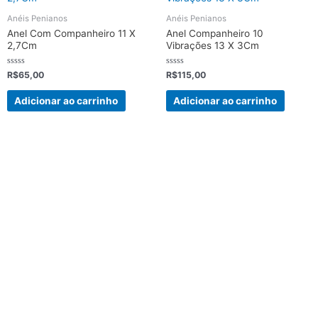
Anéis Penianos
Anéis Penianos
Anel Com Companheiro 11 X
Anel Companheiro 10
2,7Cm
Vibrações 13 X 3Cm
Avaliação
Avaliação
R$
65,00
R$
115,00
0
0
de
de
5
5
Adicionar ao carrinho
Adicionar ao carrinho