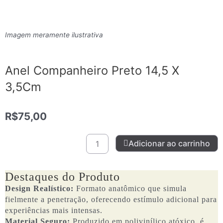
Imagem meramente ilustrativa
Anel Companheiro Preto 14,5 X
3,5Cm
R$
75,00
Anel
Adicionar ao carrinho
Companheiro
Preto
14,5
Destaques do Produto
X
Design Realístico:
Formato anatômico que simula
3,5Cm
fielmente a penetração, oferecendo estímulo adicional para
quantidade
experiências mais intensas.
Material Seguro:
Produzido em polivinílico atóxico, é