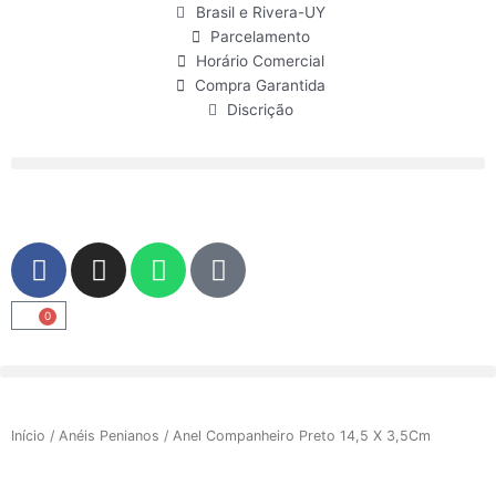
Ir
Brasil e Rivera-UY
para
Parcelamento
o
Horário Comercial
conteúdo
Compra Garantida
Discrição
F
I
W
U
a
n
h
s
c
s
a
e
0
Carrinho
e
t
t
r
b
a
s
o
g
a
o
r
p
Início
/
Anéis Penianos
/ Anel Companheiro Preto 14,5 X 3,5Cm
k
a
p
m