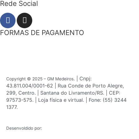
Rede Social
F
I
a
n
c
s
FORMAS DE PAGAMENTO
e
t
b
a
o
g
o
r
k
a
m
. | Cnpj:
Copyright © 2025 – GM Medeiros
43.811.004/0001-62 | Rua Conde de Porto Alegre,
299, Centro. | Santana do Livramento/RS. | CEP:
97573-575. | Loja física e virtual. | Fone: (55) 3244
1377.
Desenvoldido por: