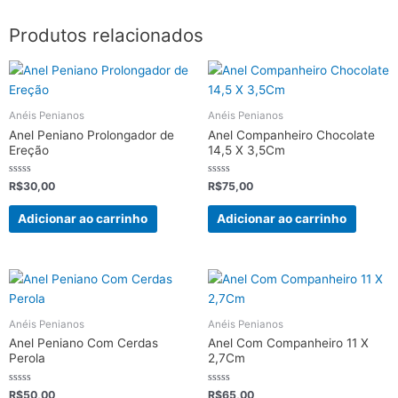
Produtos relacionados
Anéis Penianos
Anéis Penianos
Anel Peniano Prolongador de
Anel Companheiro Chocolate
Ereção
14,5 X 3,5Cm
Avaliação
Avaliação
R$
30,00
R$
75,00
0
0
de
de
5
5
Adicionar ao carrinho
Adicionar ao carrinho
Anéis Penianos
Anéis Penianos
Anel Peniano Com Cerdas
Anel Com Companheiro 11 X
Perola
2,7Cm
Avaliação
Avaliação
R$
50,00
R$
65,00