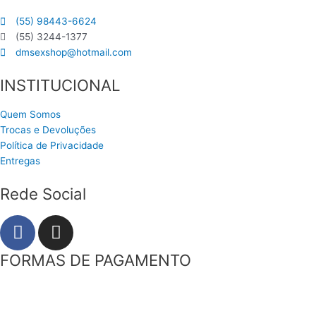
(55) 98443-6624
(55) 3244-1377
dmsexshop@hotmail.com
INSTITUCIONAL
Quem Somos
Trocas e Devoluções
Política de Privacidade
Entregas
Rede Social
F
I
a
n
c
s
FORMAS DE PAGAMENTO
e
t
b
a
o
g