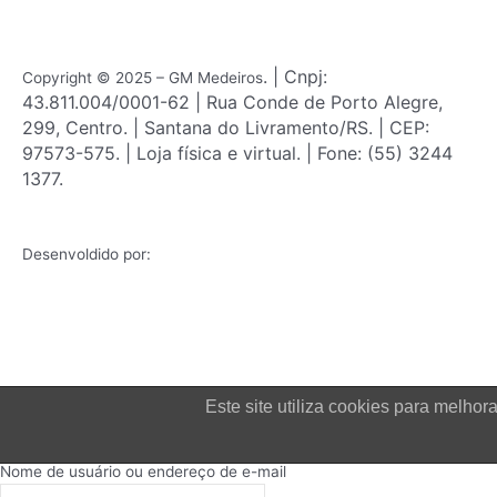
o
r
k
a
m
. | Cnpj:
Copyright © 2025 – GM Medeiros
43.811.004/0001-62 | Rua Conde de Porto Alegre,
299, Centro. | Santana do Livramento/RS. | CEP:
97573-575. | Loja física e virtual. | Fone: (55) 3244
1377.
Desenvoldido por:
Este site utiliza cookies para melh
Login
Nome de usuário ou endereço de e-mail