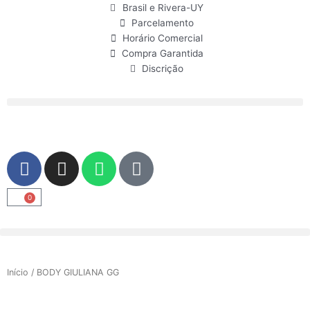
Ir
Brasil e Rivera-UY
para
Parcelamento
o
Horário Comercial
conteúdo
Compra Garantida
Discrição
F
I
W
U
a
n
h
s
c
s
a
e
0
Carrinho
e
t
t
r
b
a
s
o
g
a
o
r
p
Início
/ BODY GIULIANA GG
k
a
p
m