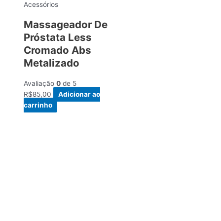
Acessórios
Massageador De
Próstata Less
Cromado Abs
Metalizado
Avaliação
0
de 5
R$
85,00
Adicionar ao
carrinho