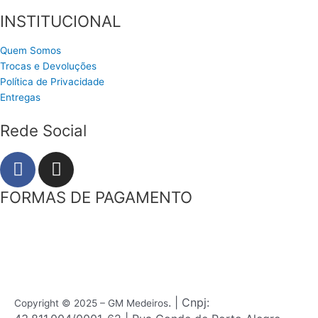
INSTITUCIONAL
Quem Somos
Trocas e Devoluções
Política de Privacidade
Entregas
Rede Social
F
I
a
n
c
s
FORMAS DE PAGAMENTO
e
t
b
a
o
g
o
r
k
a
m
. | Cnpj:
Copyright © 2025 – GM Medeiros