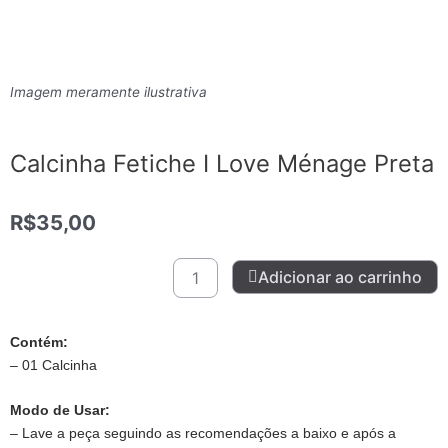
Imagem meramente ilustrativa
Calcinha Fetiche I Love Ménage Preta
R$
35,00
Calcinha
Adicionar ao carrinho
Fetiche
I
Love
Contém:
Ménage
– 01 Calcinha
Preta
quantidade
Modo de Usar:
– Lave a peça seguindo as recomendações a baixo e após a