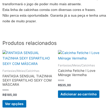
transformará o jogo de poder muito mais atraente.
Esta linha de calcinhas consta com diversas cores e frases.
Não perca esta oportunidade. Garanta já a sua peça e tenha uma
noite de muito prazer.
Produtos relacionados
Este
produto
tem
Fantasias/Meias/Calcinhas
várias
Calcinha Fetiche I Love
Fantasias/Meias/Calcinhas
variantes.
Ménage Vermelha
FANTASIA SENSUAL TIAZINHA
As
SEXY ESPARTILHO SEXY COM
MÁSCARA
Avaliação
opções
R$
35,00
0
de
podem
5
Adicionar ao carrinho
Avaliação
R$
185,00
ser
0
de
escolhidas
5
Ver opções
na