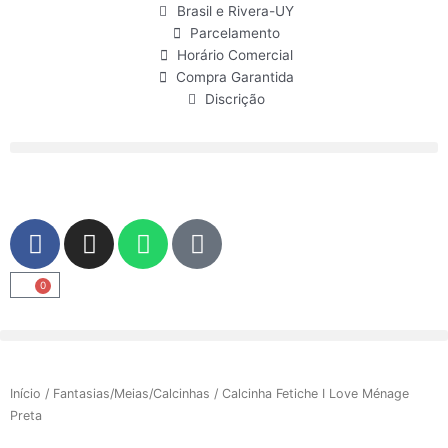
Ir
Brasil e Rivera-UY
para
Parcelamento
o
Horário Comercial
conteúdo
Compra Garantida
Discrição
F
I
W
U
a
n
h
s
c
s
a
e
0
Carrinho
e
t
t
r
b
a
s
o
g
a
o
r
p
Início
/
Fantasias/Meias/Calcinhas
/ Calcinha Fetiche I Love Ménage
k
a
p
Preta
m