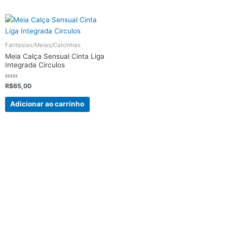
página
do
produto
Fantasias/Meias/Calcinhas
Meia Calça Sensual Cinta Liga
Integrada Circulos
Avaliação
R$
65,00
0
de
5
Adicionar ao carrinho