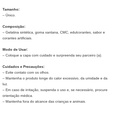
Petit
Cherry
Tamanho:
Caminhos
– Único.
Do
Amor
Composição:
Uva
– Gelatina sintética, goma xantana, CMC, edulcorantes, sabor e
quantidade
corantes artificiais.
Modo de Usar:
– Coloque a capa com cuidado e surpreenda seu parceiro (a).
Cuidados e Precauções:
– Evite contato com os olhos.
– Mantenha o produto longe do calor excessivo, da umidade e da
luz.
– Em caso de irritação, suspenda o uso e, se necessário, procure
orientação médica.
– Mantenha fora do alcance das crianças e animais.