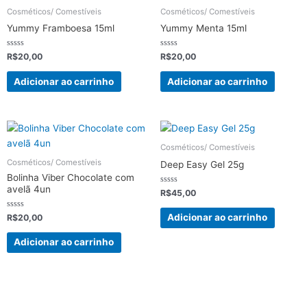
Cosméticos/ Comestíveis
Cosméticos/ Comestíveis
Yummy Framboesa 15ml
Yummy Menta 15ml
Avaliação
Avaliação
R$
20,00
R$
20,00
0
0
de
de
5
5
Adicionar ao carrinho
Adicionar ao carrinho
Cosméticos/ Comestíveis
Cosméticos/ Comestíveis
Deep Easy Gel 25g
Bolinha Viber Chocolate com
avelã 4un
Avaliação
R$
45,00
0
de
5
Avaliação
Adicionar ao carrinho
R$
20,00
0
de
5
Adicionar ao carrinho