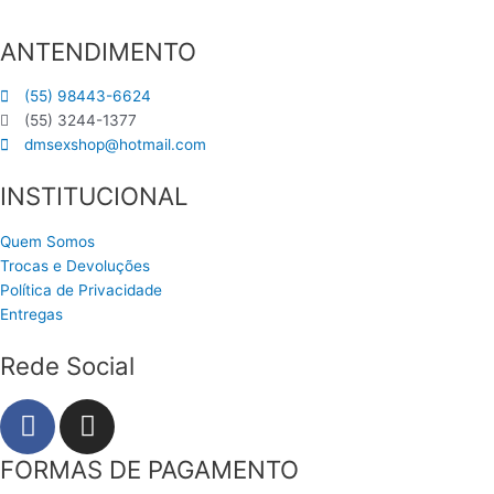
ANTENDIMENTO
(55) 98443-6624
(55) 3244-1377
dmsexshop@hotmail.com
INSTITUCIONAL
Quem Somos
Trocas e Devoluções
Política de Privacidade
Entregas
Rede Social
F
I
a
n
c
s
FORMAS DE PAGAMENTO
e
t