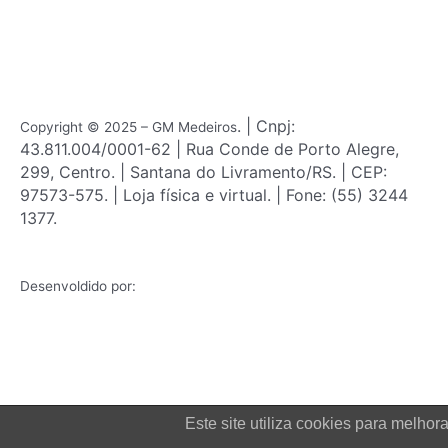
b
a
o
g
o
r
k
a
m
. | Cnpj:
Copyright © 2025 – GM Medeiros
43.811.004/0001-62 | Rua Conde de Porto Alegre,
299, Centro. | Santana do Livramento/RS. | CEP:
97573-575. | Loja física e virtual. | Fone: (55) 3244
1377.
Desenvoldido por:
Este site utiliza cookies para melh
Login