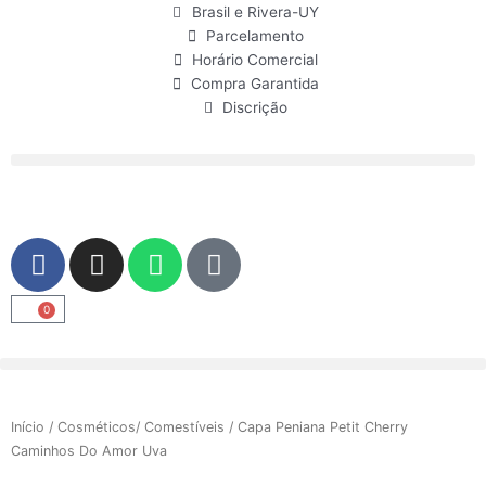
Ir
Brasil e Rivera-UY
para
Parcelamento
o
Horário Comercial
conteúdo
Compra Garantida
Discrição
F
I
W
U
a
n
h
s
c
s
a
e
0
Carrinho
e
t
t
r
b
a
s
o
g
a
o
r
p
Início
/
Cosméticos/ Comestíveis
/ Capa Peniana Petit Cherry
k
a
p
Caminhos Do Amor Uva
m