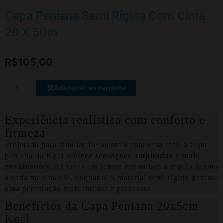
Capa Peniana Semi Rígida Com Cinta
20 X 5Cm
R$
105,00
Capa
Adicionar ao carrinho
Peniana
Semi
Rígida
Experiência realística com conforto e
Com
firmeza
Cinta
Projetada para simular fielmente a anatomia real, a capa
20
peniana da Kgel oferece
sensações ampliadas e mais
X
envolventes
. As veias em relevo estimulam a região íntima
5Cm
a cada movimento, enquanto o material semi rígido garante
quantidade
uma penetração mais intensa e prazerosa.
Benefícios da Capa Peniana 20x5cm
Kgel