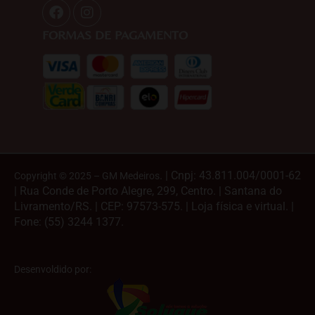
F
I
a
n
c
s
FORMAS DE PAGAMENTO
e
t
b
a
o
g
o
r
k
a
m
. | Cnpj: 43.811.004/0001-62
Copyright © 2025 – GM Medeiros
| Rua Conde de Porto Alegre, 299, Centro. | Santana do
Livramento/RS. | CEP: 97573-575. | Loja física e virtual. |
Fone: (55) 3244 1377.
Desenvoldido por: