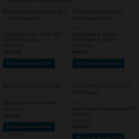
Capas
Capas
Capa Peniana Em Cyber 18 X
Capa Peniana Silicone
3,8Cm Chocolate
Fosforescente 15Cm
Avaliação
Avaliação
R$
125,00
R$
60,00
0
0
de
de
5
5
Adicionar ao carrinho
Adicionar ao carrinho
Capas
Capas
Capa Peniana Texturizada
Capa Peniana Texturizada 16,5
X 3,5cm
Avaliação
R$
50,00
0
de
5
Avaliação
Adicionar ao carrinho
R$
75,00
0
de
5
Adicionar ao carrinho