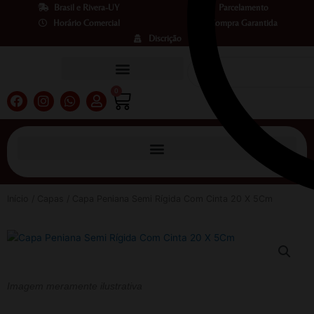
Ir
Brasil e Rivera-UY
Parcelamento
para
Horário Comercial
Compra Garantida
o
Discrição
conteúdo
Pesquisar
0
Carrinho
F
I
W
U
a
n
h
s
c
s
a
e
e
t
t
r
b
a
s
o
g
a
o
r
p
k
a
p
m
Início
/
Capas
/ Capa Peniana Semi Rígida Com Cinta 20 X 5Cm
Imagem meramente ilustrativa