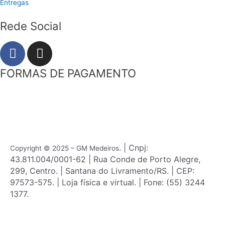
Entregas
Rede Social
F
I
a
n
c
s
FORMAS DE PAGAMENTO
e
t
b
a
o
g
o
r
k
a
m
. | Cnpj:
Copyright © 2025 – GM Medeiros
43.811.004/0001-62 | Rua Conde de Porto Alegre,
299, Centro. | Santana do Livramento/RS. | CEP:
97573-575. | Loja física e virtual. | Fone: (55) 3244
1377.