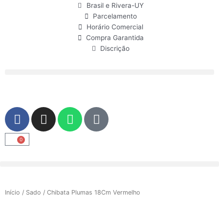
Ir
Brasil e Rivera-UY
para
Parcelamento
o
Horário Comercial
conteúdo
Compra Garantida
Discrição
F
I
W
U
a
n
h
s
c
s
a
e
0
Carrinho
e
t
t
r
b
a
s
o
g
a
o
r
p
Início
/
Sado
/ Chibata Plumas 18Cm Vermelho
k
a
p
m