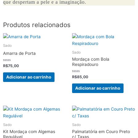
que despertam a pele e a imaginação.
Produtos relacionados
Sado
Sado
Amarra de Porta
Mordaça com Bola
Respiradouro
Avaliação
R$
75,00
0
de
5
Avaliação
Adicionar ao carrinho
R$
85,00
0
de
5
Adicionar ao carrinho
Sado
Sado
Kit Mordaça com Algemas
Palmatatória em Couro Preto
Regulável
c/ Taxas