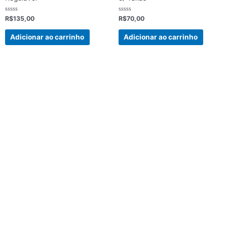
Avaliação
Avaliação
R$
135,00
R$
70,00
0
0
de
de
5
5
Adicionar ao carrinho
Adicionar ao carrinho