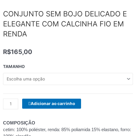
CONJUNTO SEM BOJO DELICADO E
ELEGANTE COM CALCINHA FIO EM
RENDA
R$
165,00
CONJUNTO
TAMANHO
SEM
BOJO
DELICADO
E
ELEGANTE
Adicionar ao carrinho
COM
CALCINHA
FIO
COMPOSIÇÃO
EM
cetim: 100% poliéster, renda: 85% poliamida 15% elastano, forro:
RENDA