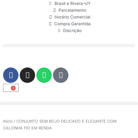
Ir
Brasil e Rivera-UY
para
Parcelamento
o
Horário Comercial
conteúdo
Compra Garantida
Discrição
F
I
W
U
a
n
h
s
c
s
a
e
0
Carrinho
e
t
t
r
b
a
s
o
g
a
o
r
p
Início
/ CONJUNTO SEM BOJO DELICADO E ELEGANTE COM
k
a
p
CALCINHA FIO EM RENDA
m