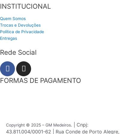
INSTITUCIONAL
Quem Somos
Trocas e Devoluções
Política de Privacidade
Entregas
Rede Social
F
I
a
n
c
s
FORMAS DE PAGAMENTO
e
t
b
a
o
g
o
r
k
a
m
. | Cnpj:
Copyright © 2025 – GM Medeiros
43.811.004/0001-62 | Rua Conde de Porto Alegre,