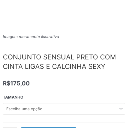
Imagem meramente ilustrativa
CONJUNTO SENSUAL PRETO COM
CINTA LIGAS E CALCINHA SEXY
R$
175,00
CONJUNTO
TAMANHO
SENSUAL
PRETO
COM
CINTA
LIGAS