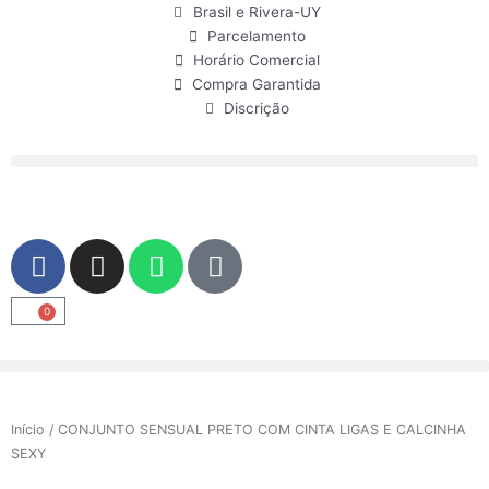
Ir
Brasil e Rivera-UY
para
Parcelamento
o
Horário Comercial
conteúdo
Compra Garantida
Discrição
F
I
W
U
a
n
h
s
c
s
a
e
0
Carrinho
e
t
t
r
b
a
s
o
g
a
o
r
p
Início
/ CONJUNTO SENSUAL PRETO COM CINTA LIGAS E CALCINHA
k
a
p
SEXY
m