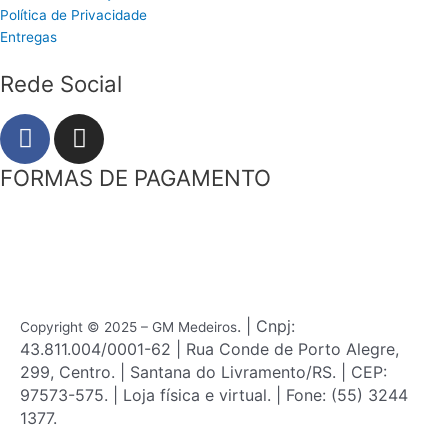
Política de Privacidade
Entregas
Rede Social
F
I
a
n
c
s
FORMAS DE PAGAMENTO
e
t
b
a
o
g
o
r
k
a
m
. | Cnpj:
Copyright © 2025 – GM Medeiros
43.811.004/0001-62 | Rua Conde de Porto Alegre,
299, Centro. | Santana do Livramento/RS. | CEP:
97573-575. | Loja física e virtual. | Fone: (55) 3244
1377.