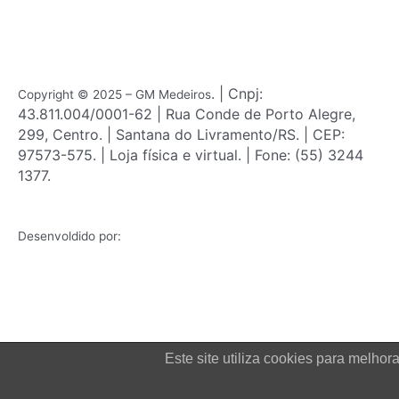
b
a
o
g
o
r
k
a
m
. | Cnpj:
Copyright © 2025 – GM Medeiros
43.811.004/0001-62 | Rua Conde de Porto Alegre,
299, Centro. | Santana do Livramento/RS. | CEP:
97573-575. | Loja física e virtual. | Fone: (55) 3244
1377.
Desenvoldido por:
Este site utiliza cookies para melh