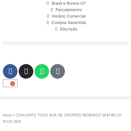
Ir
Brasil e Rivera-UY
para
Parcelamento
o
Horário Comercial
conteúdo
Compra Garantida
Discrição
F
I
W
U
a
n
h
s
c
s
a
e
0
Carrinho
e
t
t
r
b
a
s
o
g
a
o
r
p
Início
/ CONJUNTO TODA SUA DE CROPPED RENDADO SEM BOJO
k
a
p
PLUS SIZE
m