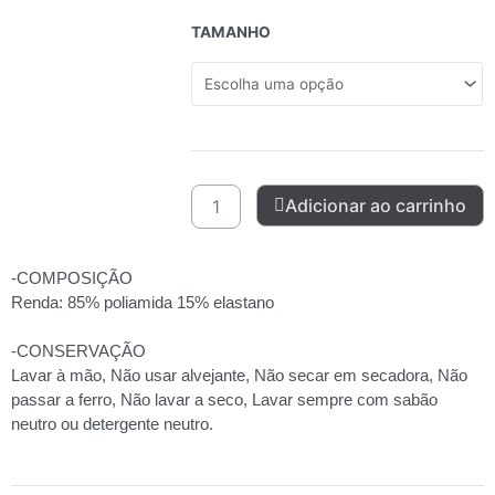
CONJUNTO
TAMANHO
TODA
SUA
DE
CROPPED
RENDADO
SEM
BOJO
Adicionar ao carrinho
PLUS
SIZE
quantidade
-COMPOSIÇÃO
Renda: 85% poliamida 15% elastano
-CONSERVAÇÃO
Lavar à mão, Não usar alvejante, Não secar em secadora, Não
passar a ferro, Não lavar a seco, Lavar sempre com sabão
neutro ou detergente neutro.