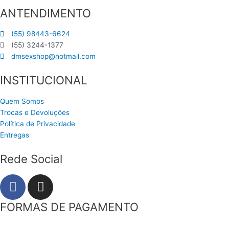
ANTENDIMENTO
(55) 98443-6624
(55) 3244-1377
dmsexshop@hotmail.com
INSTITUCIONAL
Quem Somos
Trocas e Devoluções
Política de Privacidade
Entregas
Rede Social
F
I
a
n
c
s
FORMAS DE PAGAMENTO
e
t