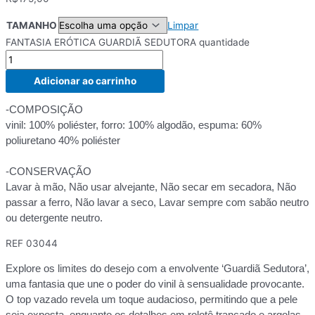
TAMANHO
Limpar
FANTASIA ERÓTICA GUARDIÃ SEDUTORA quantidade
Adicionar ao carrinho
-COMPOSIÇÃO
vinil: 100% poliéster, forro: 100% algodão, espuma: 60%
poliuretano 40% poliéster
-CONSERVAÇÃO
Lavar à mão, Não usar alvejante, Não secar em secadora, Não
passar a ferro, Não lavar a seco, Lavar sempre com sabão neutro
ou detergente neutro.
REF
03044
Explore os limites do desejo com a envolvente ‘Guardiã Sedutora’,
uma fantasia que une o poder do vinil à sensualidade provocante.
O top vazado revela um toque audacioso, permitindo que a pele
seja exposta, enquanto os detalhes em rolotê trançado e argolas