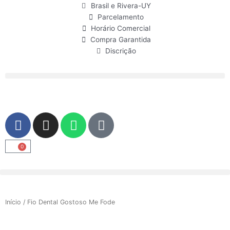
Ir
Brasil e Rivera-UY
para
Parcelamento
o
Horário Comercial
conteúdo
Compra Garantida
Discrição
F
I
W
U
a
n
h
s
c
s
a
e
0
Carrinho
e
t
t
r
b
a
s
o
g
a
o
r
p
Início
/ Fio Dental Gostoso Me Fode
k
a
p
m