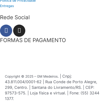
Política de Privacidade
Entregas
Rede Social
F
I
a
n
c
s
FORMAS DE PAGAMENTO
e
t
b
a
o
g
o
r
k
a
m
. | Cnpj:
Copyright © 2025 – GM Medeiros
43.811.004/0001-62 | Rua Conde de Porto Alegre,
299, Centro. | Santana do Livramento/RS. | CEP:
97573-575. | Loja física e virtual. | Fone: (55) 3244
1377.