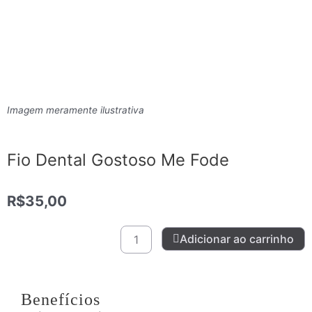
Imagem meramente ilustrativa
Fio Dental Gostoso Me Fode
R$
35,00
Fio
Adicionar ao carrinho
Dental
Gostoso
Me
Fode
Benefícios
quantidade