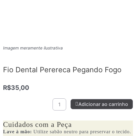
Imagem meramente ilustrativa
Fio Dental Perereca Pegando Fogo
R$
35,00
Fio
Adicionar ao carrinho
Dental
Perereca
Pegando
Cuidados com a Peça
Fogo
Lave à mão:
Utilize sabão neutro para preservar o tecido.
quantidade