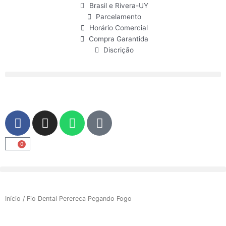
Ir
Brasil e Rivera-UY
para
Parcelamento
o
Horário Comercial
conteúdo
Compra Garantida
Discrição
F
I
W
U
a
n
h
s
c
s
a
e
0
Carrinho
e
t
t
r
b
a
s
o
g
a
o
r
p
Início
/ Fio Dental Perereca Pegando Fogo
k
a
p
m