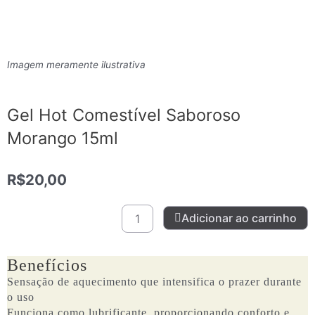
Imagem meramente ilustrativa
Gel Hot Comestível Saboroso
Morango 15ml
R$
20,00
Gel
Adicionar ao carrinho
Hot
Comestível
Saboroso
Benefícios
Morango
Sensação de aquecimento que intensifica o prazer durante
15ml
o uso
quantidade
Funciona como lubrificante, proporcionando conforto e