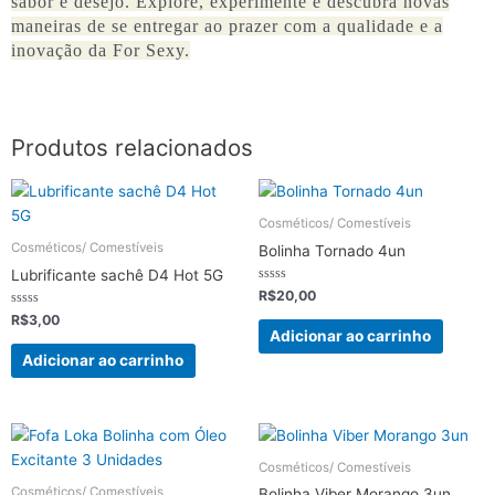
sabor e desejo. Explore, experimente e descubra novas
maneiras de se entregar ao prazer com a qualidade e a
inovação da For Sexy.
Produtos relacionados
Cosméticos/ Comestíveis
Cosméticos/ Comestíveis
Bolinha Tornado 4un
Lubrificante sachê D4 Hot 5G
Avaliação
R$
20,00
0
Avaliação
de
R$
3,00
0
5
Adicionar ao carrinho
de
5
Adicionar ao carrinho
Cosméticos/ Comestíveis
Cosméticos/ Comestíveis
Bolinha Viber Morango 3un