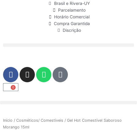
Ir
Brasil e Rivera-UY
para
Parcelamento
o
Horário Comercial
conteúdo
Compra Garantida
Discrição
F
I
W
U
a
n
h
s
c
s
a
e
0
Carrinho
e
t
t
r
b
a
s
o
g
a
o
r
p
Início
/
Cosméticos/ Comestíveis
/ Gel Hot Comestível Saboroso
k
a
p
Morango 15ml
m