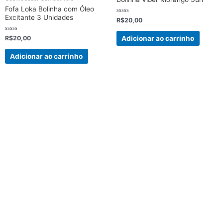
Fofa Loka Bolinha com Óleo
Excitante 3 Unidades
Avaliação
R$
20,00
0
de
5
Avaliação
Adicionar ao carrinho
R$
20,00
0
de
5
Adicionar ao carrinho