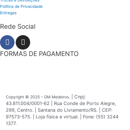
Trocas e Devoluções
Política de Privacidade
Entregas
Rede Social
F
I
a
n
c
s
FORMAS DE PAGAMENTO
e
t
b
a
o
g
o
r
k
a
m
. | Cnpj:
Copyright © 2025 – GM Medeiros
43.811.004/0001-62 | Rua Conde de Porto Alegre,
299, Centro. | Santana do Livramento/RS. | CEP:
97573-575. | Loja física e virtual. | Fone: (55) 3244
1377.