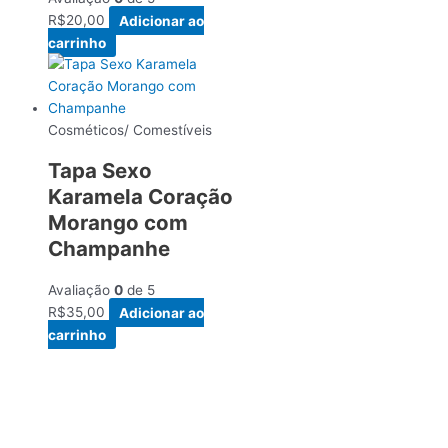
R$
20,00
Adicionar ao
carrinho
Cosméticos/ Comestíveis
Tapa Sexo
Karamela Coração
Morango com
Champanhe
Avaliação
0
de 5
R$
35,00
Adicionar ao
carrinho