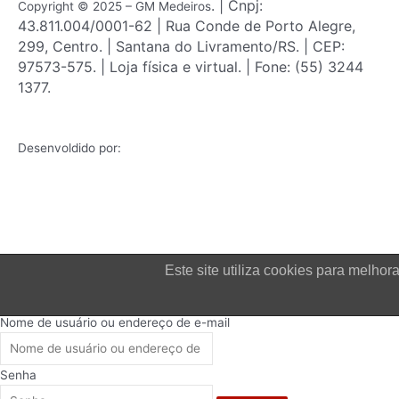
m
. | Cnpj:
Copyright © 2025 – GM Medeiros
43.811.004/0001-62 | Rua Conde de Porto Alegre,
299, Centro. | Santana do Livramento/RS. | CEP:
97573-575. | Loja física e virtual. | Fone: (55) 3244
1377.
Desenvoldido por:
Este site utiliza cookies para melh
Login
Nome de usuário ou endereço de e-mail
Senha