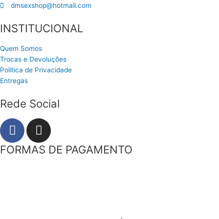
dmsexshop@hotmail.com
INSTITUCIONAL
Quem Somos
Trocas e Devoluções
Política de Privacidade
Entregas
Rede Social
F
I
a
n
c
s
FORMAS DE PAGAMENTO
e
t
b
a
o
g
o
r
k
a