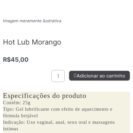
Imagem meramente ilustrativa
Hot Lub Morango
R$
45,00
Hot
Adicionar ao carrinho
Lub
Morango
quantidade
Especificações do produto
Contém: 25g
Tipo: Gel lubrificante com efeito de aquecimento e
fórmula beijável
Indicação: Uso vaginal, anal, sexo oral e massagens
íntimas