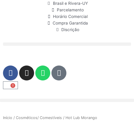
Ir
Brasil e Rivera-UY
para
Parcelamento
o
Horário Comercial
conteúdo
Compra Garantida
Discrição
F
I
W
U
a
n
h
s
c
s
a
e
0
Carrinho
e
t
t
r
b
a
s
o
g
a
o
r
p
Início
/
Cosméticos/ Comestíveis
/ Hot Lub Morango
k
a
p
m