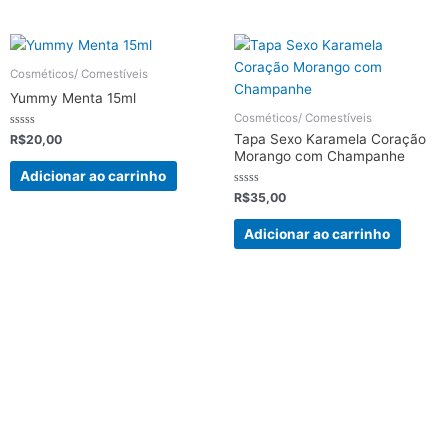
Cosméticos/ Comestíveis
Yummy Menta 15ml
Cosméticos/ Comestíveis
Avaliação
Tapa Sexo Karamela Coração
R$
20,00
0
Morango com Champanhe
de
5
Adicionar ao carrinho
Avaliação
R$
35,00
0
de
5
Adicionar ao carrinho