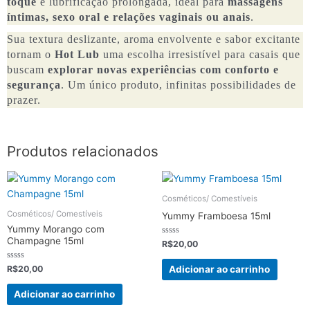
toque
e lubrificação prolongada, ideal para
massagens
íntimas, sexo oral e relações vaginais ou anais
.
Sua textura deslizante, aroma envolvente e sabor excitante
tornam o
Hot Lub
uma escolha irresistível para casais que
buscam
explorar novas experiências com conforto e
segurança
. Um único produto, infinitas possibilidades de
prazer.
Produtos relacionados
Cosméticos/ Comestíveis
Cosméticos/ Comestíveis
Yummy Framboesa 15ml
Yummy Morango com
Champagne 15ml
Avaliação
R$
20,00
0
de
5
Avaliação
Adicionar ao carrinho
R$
20,00
0
de
5
Adicionar ao carrinho