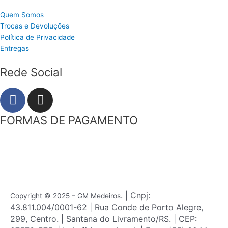
Quem Somos
Trocas e Devoluções
Política de Privacidade
Entregas
Rede Social
F
I
a
n
c
s
FORMAS DE PAGAMENTO
e
t
b
a
o
g
o
r
k
a
m
. | Cnpj:
Copyright © 2025 – GM Medeiros
43.811.004/0001-62 | Rua Conde de Porto Alegre,
299, Centro. | Santana do Livramento/RS. | CEP: