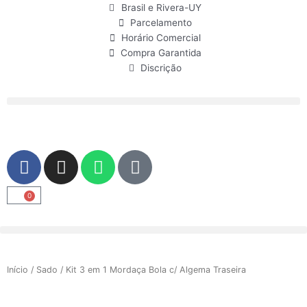
Ir
Brasil e Rivera-UY
para
Parcelamento
o
Horário Comercial
conteúdo
Compra Garantida
Discrição
F
I
W
U
a
n
h
s
c
s
a
e
0
Carrinho
e
t
t
r
b
a
s
o
g
a
o
r
p
Início
/
Sado
/ Kit 3 em 1 Mordaça Bola c/ Algema Traseira
k
a
p
m