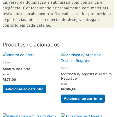
universo da dominação e submissão com confiança e
elegância. Confeccionado artesanalmente com materiais
resistentes e acabamento sofisticado, este kit proporciona
experiências intensas, conectando desejo, entrega e
conforto em cada detalhe.
Produtos relacionados
Sado
Sado
Amarra de Porta
Mordaça c/ Argolas e Testeira
Regulável
Avaliação
R$
75,00
0
de
5
Avaliação
Adicionar ao carrinho
R$
105,00
0
de
5
Adicionar ao carrinho