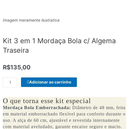
Imagem meramente ilustrativa
Kit 3 em 1 Mordaça Bola c/ Algema
Traseira
R$
135,00
Kit
Adicionar ao carrinho
3
em
1
O que torna esse kit especial
Mordaça
Mordaça Bola Emborrachada:
Diâmetro de 48 mm, feita
Bola
em material emborrachado flexível para conforto durante o
c/
uso. A alça de 60 cm, ajustável e revestida internamente
Algema
com material aveludado, garante encaixe seguro e macio.