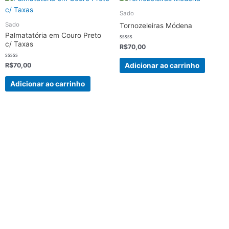
Sado
Sado
Tornozeleiras Módena
Palmatatória em Couro Preto
c/ Taxas
Avaliação
R$
70,00
0
de
5
Avaliação
Adicionar ao carrinho
R$
70,00
0
de
5
Adicionar ao carrinho