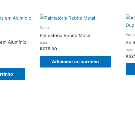
Sado
Sado
Palmatória Rebite Metal
 em Alumínio
Anel
Avaliação
R$
75,00
0
de
Avali
R$
2
5
0
Adicionar ao carrinho
de
5
rrinho