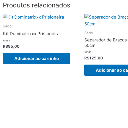
Produtos relacionados
Sado
Sado
Kit Dominatrixxx Prisioneira
Separador de Braços
50cm
Avaliação
R$
95,00
0
de
5
Avaliação
R$
125,00
Adicionar ao carrinho
0
de
5
Adicionar ao ca