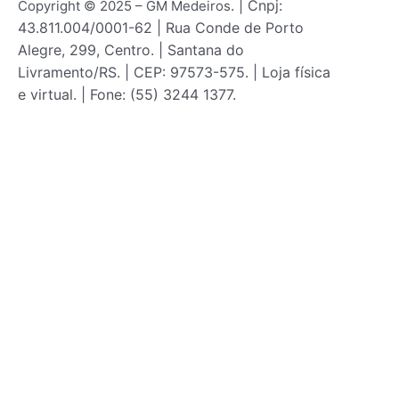
. | Cnpj:
Copyright © 2025 – GM Medeiros
43.811.004/0001-62 | Rua Conde de Porto
Alegre, 299, Centro. | Santana do
Livramento/RS. | CEP: 97573-575. | Loja física
e virtual. | Fone: (55) 3244 1377.
Este site utiliza cookies para melhorar o desemp
Login
Nome de usuário ou endereço de e-mail
Senha
Manter conexão
Esqueceu a senha?