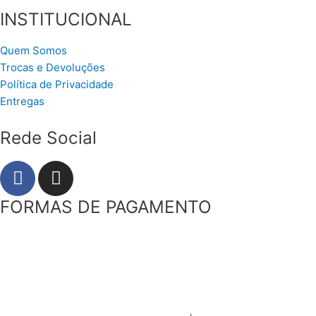
INSTITUCIONAL
Quem Somos
Trocas e Devoluções
Política de Privacidade
Entregas
Rede Social
F
I
a
n
c
s
FORMAS DE PAGAMENTO
e
t
b
a
o
g
o
r
k
a
m