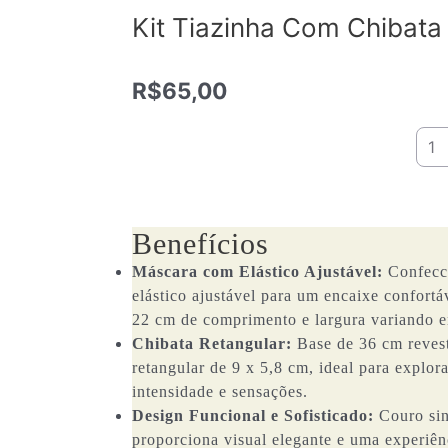
Kit Tiazinha Com Chibata
R$
65,00
Kit
Tiaz
Com
Chib
Reta
Benefícios
quan
Máscara com Elástico Ajustável:
Confecci
elástico ajustável para um encaixe confortá
22 cm de comprimento e largura variando e
Chibata Retangular:
Base de 36 cm revest
retangular de 9 x 5,8 cm, ideal para explora
intensidade e sensações.
Design Funcional e Sofisticado:
Couro sin
proporciona visual elegante e uma experiên