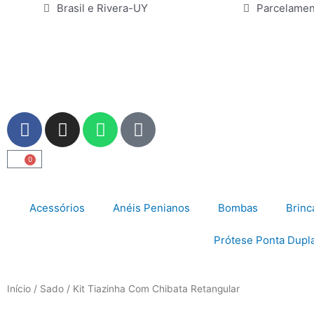
Ir
Brasil e Rivera-UY
Parcelamen
para
o
conteúdo
F
I
W
U
a
n
h
s
c
s
a
e
0
Carrinho
e
t
t
r
b
a
s
o
g
a
Acessórios
Anéis Penianos
Bombas
Brinc
o
r
p
k
a
p
Prótese Ponta Dupl
m
Início
/
Sado
/ Kit Tiazinha Com Chibata Retangular