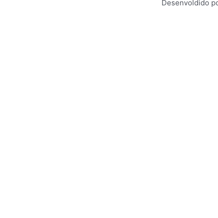
Desenvoldido po
enho e entregar uma melhor experiência de navegação para voc
Saiba mais em
Política de Privacidade
ACEPTAR