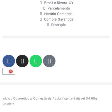
Ir
Brasil e Rivera-UY
para
Parcelamento
o
Horário Comercial
conteúdo
Compra Garantida
Discrição
F
I
W
U
a
n
h
s
c
s
a
e
0
Carrinho
e
t
t
r
b
a
s
o
g
a
o
r
p
Início
/
Cosméticos/ Comestíveis
/ Lubrificante Beijável D4 60g
k
a
p
Chiclete
m