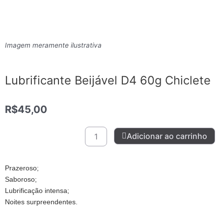
Imagem meramente ilustrativa
Lubrificante Beijável D4 60g Chiclete
R$
45,00
Lubrificante
Adicionar ao carrinho
Beijável
D4
60g
Prazeroso;
Chiclete
Saboroso;
quantidade
Lubrificação intensa;
Noites surpreendentes.