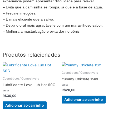
experiência podem apresentar dificuldade para relaxar.
– Evita que a camisinha se rompa, já que é a base de água.
– Previne infecções.
– É mais eficiente que a saliva.
– Deixa o oral mais agradável e com um maravilhoso sabor.
– Melhora a masturbação e evita dor no pênis.
Produtos relacionados
Cosméticos/ Comestíveis
Cosméticos/ Comestíveis
Yummy Chiclete 15ml
Lubrificante Love Lub Hot 60G
Avaliação
R$
20,00
0
Avaliação
de
R$
30,00
0
5
Adicionar ao carrinho
de
5
Adicionar ao carrinho