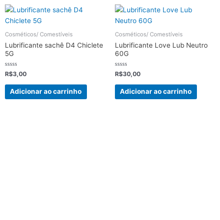
Cosméticos/ Comestíveis
Cosméticos/ Comestíveis
Lubrificante sachê D4 Chiclete
Lubrificante Love Lub Neutro
5G
60G
Avaliação
Avaliação
R$
3,00
R$
30,00
0
0
de
de
5
5
Adicionar ao carrinho
Adicionar ao carrinho