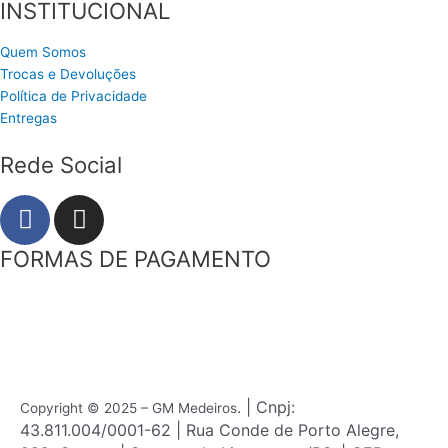
INSTITUCIONAL
Quem Somos
Trocas e Devoluções
Política de Privacidade
Entregas
Rede Social
F
I
a
n
c
s
FORMAS DE PAGAMENTO
e
t
b
a
o
g
o
r
k
a
m
. | Cnpj:
Copyright © 2025 – GM Medeiros
43.811.004/0001-62 | Rua Conde de Porto Alegre,