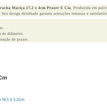
rracha Maciça 17,2 x 4cm Prazer E Cia
. Produzida em polivi
 Seu design detalhado garante sensações intensas e satisfatór
te.
 de diâmetro.
sação de prazer.
5Cm