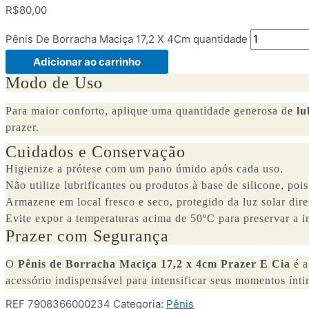
R$
80,00
Pênis De Borracha Maciça 17,2 X 4Cm quantidade
Adicionar ao carrinho
Modo de Uso
Para maior conforto, aplique uma quantidade generosa de
lu
prazer.
Cuidados e Conservação
Higienize a prótese com um pano úmido após cada uso.
Não utilize lubrificantes ou produtos à base de silicone, poi
Armazene em local fresco e seco, protegido da luz solar dire
Evite expor a temperaturas acima de 50ºC para preservar a i
Prazer com Segurança
O
Pênis de Borracha Maciça 17,2 x 4cm Prazer E Cia
é a
acessório indispensável para intensificar seus momentos ínti
REF
7908366000234
Categoria:
Pênis