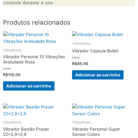
controle durante o uso
Produtos relacionados
Vibradores
Vibradores
Vibrador Cápsula Bullet
Vibrador Personal 10 Vibrações
Aveludado Rosa
Avaliação
R$
45,00
0
de
5
Avaliação
Adicionar ao carrinho
R$
110,00
0
de
5
Adicionar ao carrinho
Vibradores
Vibradores
Vibrador Bastão Prazer
Vibrador Personal Super
22×2,9×2,9
Sensor Colors