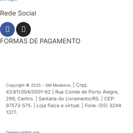
Rede Social
F
I
a
n
c
s
FORMAS DE PAGAMENTO
e
t
b
a
o
g
o
r
k
a
m
. | Cnpj:
Copyright © 2025 – GM Medeiros
43.811.004/0001-62 | Rua Conde de Porto Alegre,
299, Centro. | Santana do Livramento/RS. | CEP:
97573-575. | Loja física e virtual. | Fone: (55) 3244
1377.
Desenvoldido por: