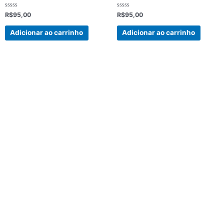
Avaliação
Avaliação
R$
95,00
R$
95,00
0
0
de
de
5
5
Adicionar ao carrinho
Adicionar ao carrinho