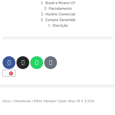
Ir
Brasil e Rivera-UY
para
Parcelamento
o
Horário Comercial
conteúdo
Compra Garantida
Discrição
F
I
W
U
a
n
h
s
c
s
a
e
0
Carrinho
e
t
t
r
b
a
s
o
g
a
o
r
p
Início
/
Vibradores
/ Pênis Vibrador Cyber Skyn 19 X 3,5Cm
k
a
p
m