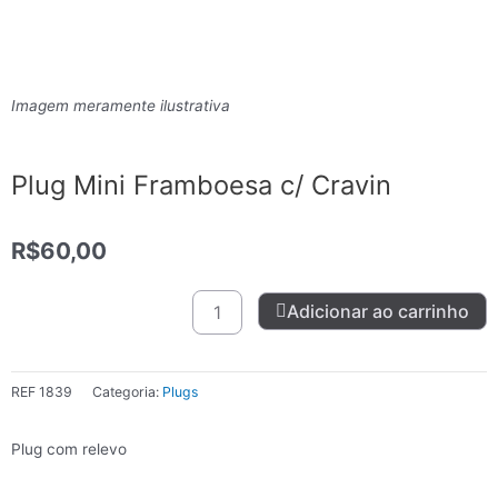
Imagem meramente ilustrativa
Plug Mini Framboesa c/ Cravin
R$
60,00
Plug
Adicionar ao carrinho
Mini
Framboesa
c/
REF
1839
Categoria:
Plugs
Cravin
quantidade
Plug com relevo