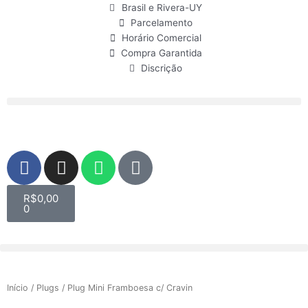
Ir
Brasil e Rivera-UY
para
Parcelamento
o
Horário Comercial
conteúdo
Compra Garantida
Discrição
F
I
W
U
a
n
h
s
c
s
a
e
Carrinho
R$
0,00
e
t
t
r
0
b
a
s
o
g
a
o
r
p
k
a
p
Início
/
Plugs
/ Plug Mini Framboesa c/ Cravin
m