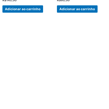
R$
145,00
R$
60,00
0
0
de
de
5
5
Adicionar ao carrinho
Adicionar ao carrinho