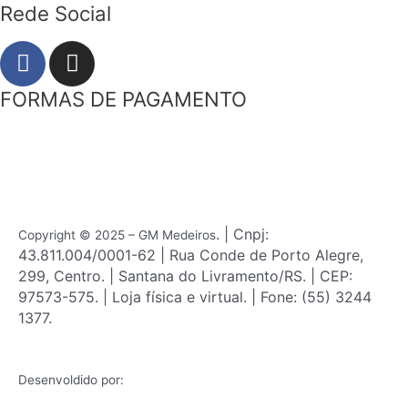
Rede Social
F
I
a
n
c
s
FORMAS DE PAGAMENTO
e
t
b
a
o
g
o
r
k
a
m
. | Cnpj:
Copyright © 2025 – GM Medeiros
43.811.004/0001-62 | Rua Conde de Porto Alegre,
299, Centro. | Santana do Livramento/RS. | CEP:
97573-575. | Loja física e virtual. | Fone: (55) 3244
1377.
Desenvoldido por: