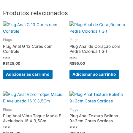
Produtos relacionados
Plugs
Plugs
Plug Anal G 13 Cores com
Plug Anal de Coração com
Controle
Pedra Colorida ( G )
Avaliação
Avaliação
R$
125,00
R$
95,00
0
0
de
de
5
5
Adicionar ao carrinho
Adicionar ao carrinho
Plugs
Plugs
Plug Anal Vibro Toque Macio E
Plug Anal Textura Bolinha
Aveludado 16 X 3,5Cm
9x3cm Cores Sortidas
Avaliação
Avaliação