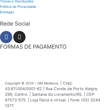
Trocas e Devoluções
Política de Privacidade
Entregas
Rede Social
F
I
a
n
c
s
FORMAS DE PAGAMENTO
e
t
b
a
o
g
o
r
k
a
m
. | Cnpj:
Copyright © 2025 – GM Medeiros
43.811.004/0001-62 | Rua Conde de Porto Alegre,
299, Centro. | Santana do Livramento/RS. | CEP:
97573-575. | Loja física e virtual. | Fone: (55) 3244
1377.