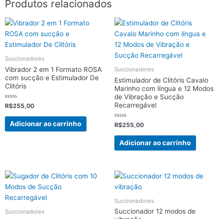
Produtos relacionados
Succionadores
Vibrador 2 em 1 Formato ROSA
Succionadores
com sucção e Estimulador De
Estimulador de Clitóris Cavalo
Clitóris
Marinho com língua e 12 Modos
de Vibração e Sucção
Recarregável
Avaliação
R$
255,00
0
de
5
Adicionar ao carrinho
Avaliação
R$
255,00
0
de
5
Adicionar ao carrinho
Succionadores
Succionador 12 modos de
Succionadores