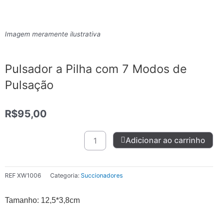
Imagem meramente ilustrativa
Pulsador a Pilha com 7 Modos de
Pulsação
R$
95,00
Pulsador
Adicionar ao carrinho
a
Pilha
com
REF
XW1006
Categoria:
Succionadores
7
Modos
de
Tamanho: 12,5*3,8cm
Pulsação