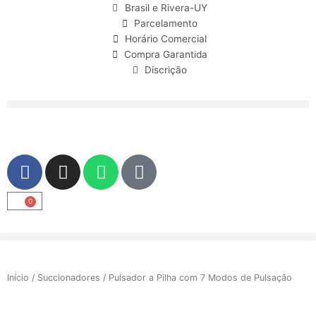
Ir
Brasil e Rivera-UY
para
Parcelamento
o
Horário Comercial
conteúdo
Compra Garantida
Discrição
F
I
W
U
a
n
h
s
c
s
a
e
0
Carrinho
e
t
t
r
b
a
s
o
g
a
o
r
p
Início
/
Succionadores
/ Pulsador a Pilha com 7 Modos de Pulsação
k
a
p
m