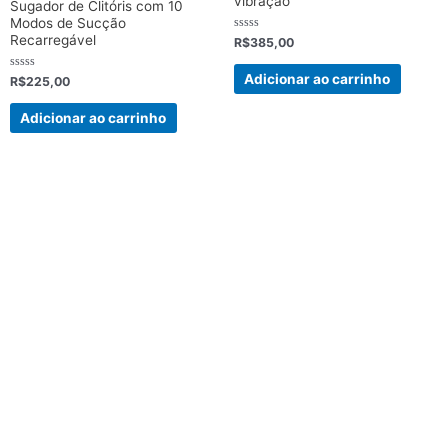
vibração
Sugador de Clitóris com 10
Modos de Sucção
Recarregável
Avaliação
R$
385,00
0
de
5
Adicionar ao carrinho
Avaliação
R$
225,00
0
de
5
Adicionar ao carrinho