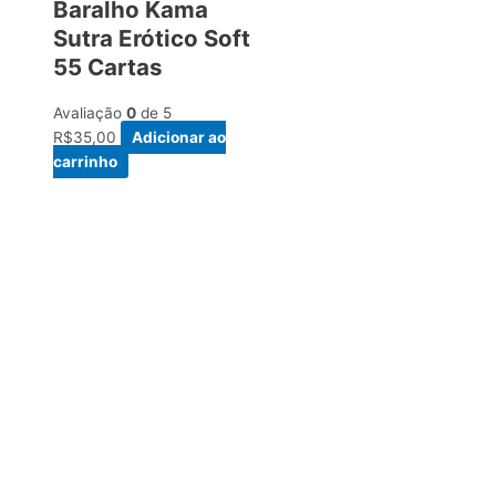
Baralho Kama
Sutra Erótico Soft
55 Cartas
Avaliação
0
de 5
R$
35,00
Adicionar ao
carrinho