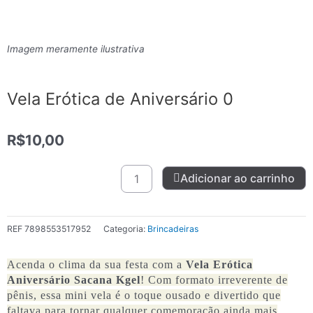
Imagem meramente ilustrativa
Vela Erótica de Aniversário 0
R$
10,00
Vela
Adicionar ao carrinho
Erótica
de
Aniversário
REF
7898553517952
Categoria:
Brincadeiras
0
quantidade
Acenda o clima da sua festa com a
Vela Erótica
Aniversário Sacana Kgel
! Com formato irreverente de
pênis, essa mini vela é o toque ousado e divertido que
faltava para tornar qualquer comemoração ainda mais