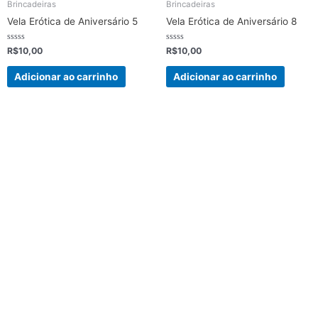
Brincadeiras
Brincadeiras
Vela Erótica de Aniversário 5
Vela Erótica de Aniversário 8
Avaliação
Avaliação
R$
10,00
R$
10,00
0
0
de
de
5
5
Adicionar ao carrinho
Adicionar ao carrinho