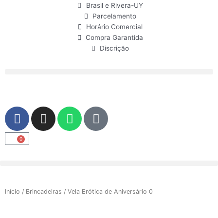
Ir
Brasil e Rivera-UY
para
Parcelamento
o
Horário Comercial
conteúdo
Compra Garantida
Discrição
F
I
W
U
a
n
h
s
c
s
a
e
0
Carrinho
e
t
t
r
b
a
s
o
g
a
o
r
p
Início
/
Brincadeiras
/ Vela Erótica de Aniversário 0
k
a
p
m