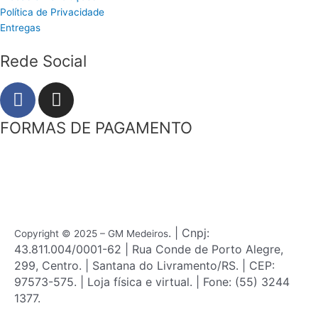
Política de Privacidade
Entregas
Rede Social
F
I
a
n
c
s
FORMAS DE PAGAMENTO
e
t
b
a
o
g
o
r
k
a
m
. | Cnpj:
Copyright © 2025 – GM Medeiros
43.811.004/0001-62 | Rua Conde de Porto Alegre,
299, Centro. | Santana do Livramento/RS. | CEP:
97573-575. | Loja física e virtual. | Fone: (55) 3244
1377.