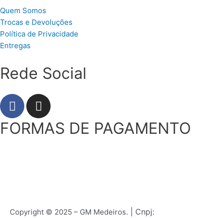
Quem Somos
Trocas e Devoluções
Política de Privacidade
Entregas
Rede Social
F
I
a
n
c
s
FORMAS DE PAGAMENTO
e
t
b
a
o
g
o
r
k
a
m
. | Cnpj:
Copyright © 2025 – GM Medeiros