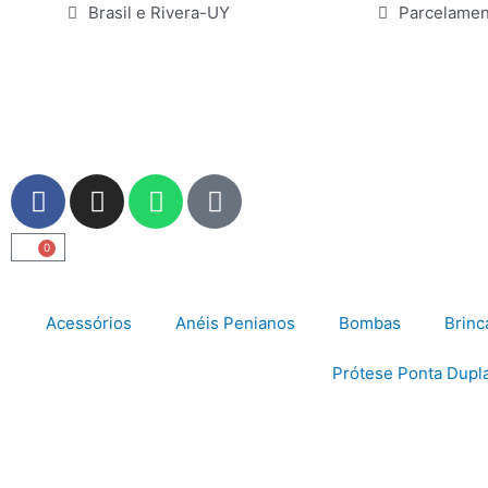
Ir
Brasil e Rivera-UY
Parcelamen
para
o
conteúdo
F
I
W
U
a
n
h
s
c
s
a
e
0
Carrinho
e
t
t
r
b
a
s
o
g
a
Acessórios
Anéis Penianos
Bombas
Brinc
o
r
p
k
a
p
Prótese Ponta Dupl
m