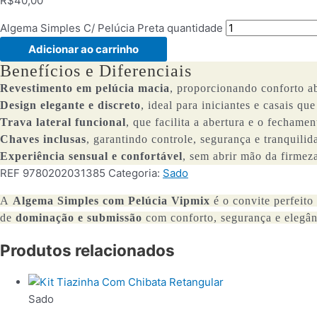
R$
40,00
Algema Simples C/ Pelúcia Preta quantidade
Adicionar ao carrinho
Benefícios e Diferenciais
Revestimento em pelúcia macia
, proporcionando conforto a
Design elegante e discreto
, ideal para iniciantes e casais q
Trava lateral funcional
, que facilita a abertura e o fechame
Chaves inclusas
, garantindo controle, segurança e tranquilid
Experiência sensual e confortável
, sem abrir mão da firmez
REF
9780202031385
Categoria:
Sado
A
Algema Simples com Pelúcia Vipmix
é o convite perfeito
de
dominação e submissão
com conforto, segurança e elegânc
Produtos relacionados
Sado