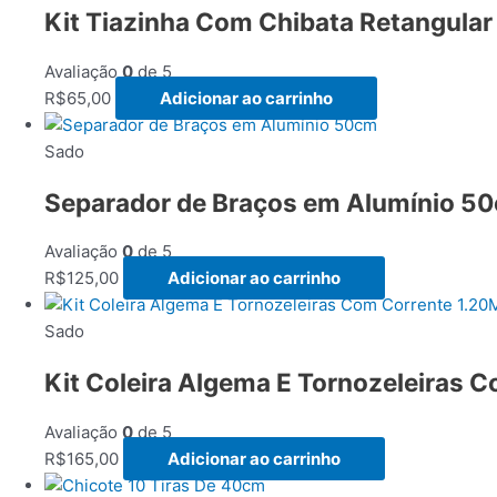
Kit Tiazinha Com Chibata Retangular
Avaliação
0
de 5
R$
65,00
Adicionar ao carrinho
Sado
Separador de Braços em Alumínio 5
Avaliação
0
de 5
R$
125,00
Adicionar ao carrinho
Sado
Kit Coleira Algema E Tornozeleiras 
Avaliação
0
de 5
R$
165,00
Adicionar ao carrinho