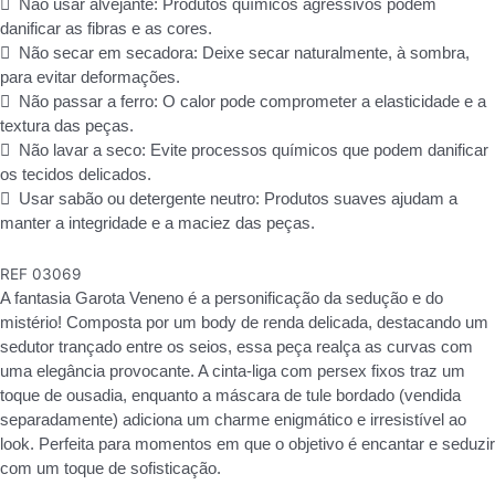
 Não usar alvejante: Produtos químicos agressivos podem
danificar as fibras e as cores.
 Não secar em secadora: Deixe secar naturalmente, à sombra,
para evitar deformações.
 Não passar a ferro: O calor pode comprometer a elasticidade e a
textura das peças.
 Não lavar a seco: Evite processos químicos que podem danificar
os tecidos delicados.
 Usar sabão ou detergente neutro: Produtos suaves ajudam a
manter a integridade e a maciez das peças.
REF
03069
A fantasia Garota Veneno é a personificação da sedução e do
mistério! Composta por um body de renda delicada, destacando um
sedutor trançado entre os seios, essa peça realça as curvas com
uma elegância provocante. A cinta-liga com persex fixos traz um
toque de ousadia, enquanto a máscara de tule bordado (vendida
separadamente) adiciona um charme enigmático e irresistível ao
look. Perfeita para momentos em que o objetivo é encantar e seduzir
com um toque de sofisticação.