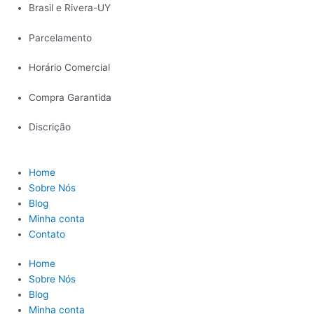
Ir
FANTASIA
Brasil e Rivera-UY
para
ERÓTICA
Parcelamento
o
GAROTA
conteúdo
VENENO
Horário Comercial
BODY
SENSUAL
Compra Garantida
quantidade
Discrição
Home
Sobre Nós
Blog
Minha conta
Contato
Home
Sobre Nós
Blog
Minha conta