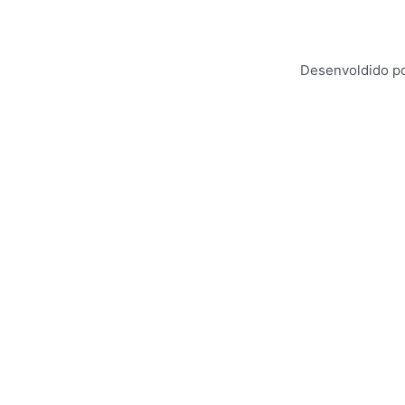
Desenvoldido po
enho e entregar uma melhor experiência de navegação para voc
Saiba mais em
Política de Privacidade
ACEPTAR