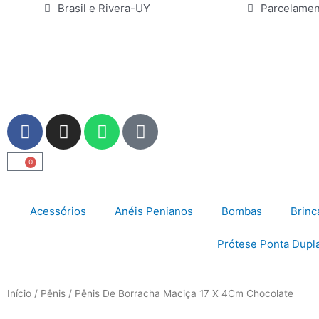
Ir
Brasil e Rivera-UY
Parcelamen
para
o
conteúdo
F
I
W
U
a
n
h
s
c
s
a
e
0
Carrinho
e
t
t
r
b
a
s
o
g
a
Acessórios
Anéis Penianos
Bombas
Brinc
o
r
p
k
a
p
Prótese Ponta Dupl
m
Início
/
Pênis
/ Pênis De Borracha Maciça 17 X 4Cm Chocolate