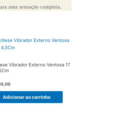
ara uma sensação completa.
s
ese Vibrador Externo Ventosa 17
,5Cm
ação
65,00
Adicionar ao carrinho