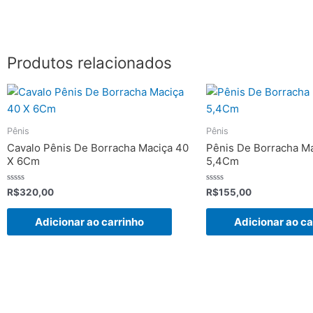
Produtos relacionados
Pênis
Pênis
Cavalo Pênis De Borracha Maciça 40
Pênis De Borracha Ma
X 6Cm
5,4Cm
Avaliação
Avaliação
R$
320,00
R$
155,00
0
0
de
de
5
5
Adicionar ao carrinho
Adicionar ao ca