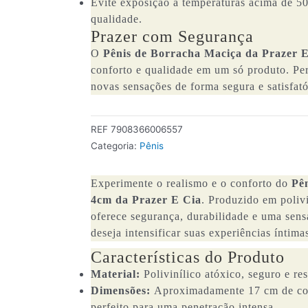
Evite exposição a temperaturas acima de 50
qualidade.
Prazer com Segurança
O
Pênis de Borracha Maciça da Prazer 
conforto e qualidade em um só produto. Per
novas sensações de forma segura e satisfató
REF
7908366006557
Categoria:
Pênis
Experimente o realismo e o conforto do
Pê
4cm da Prazer E Cia
. Produzido em polivi
oferece segurança, durabilidade e uma sens
deseja intensificar suas experiências íntim
Características do Produto
Material:
Polivinílico atóxico, seguro e res
Dimensões:
Aproximadamente 17 cm de com
perfeito para uma penetração intensa.