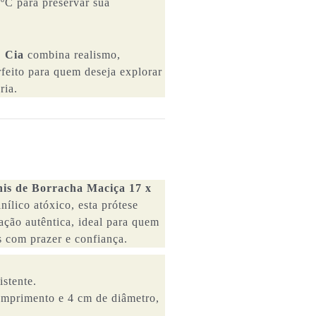
ºC para preservar sua
E Cia
combina realismo,
feito para quem deseja explorar
ria.
nis de Borracha Maciça 17 x
nílico atóxico, esta prótese
ação autêntica, ideal para quem
as com prazer e confiança.
istente.
primento e 4 cm de diâmetro,