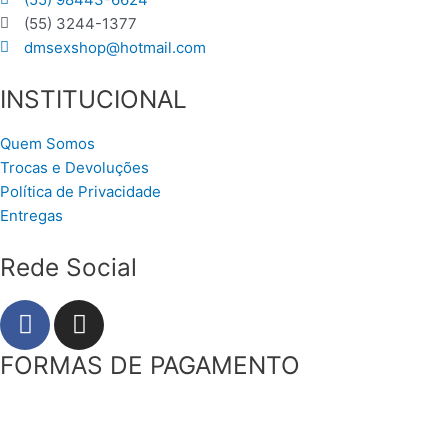
(55) 3244-1377
dmsexshop@hotmail.com
INSTITUCIONAL
Quem Somos
Trocas e Devoluções
Política de Privacidade
Entregas
Rede Social
F
I
a
n
c
s
FORMAS DE PAGAMENTO
e
t
b
a
o
g