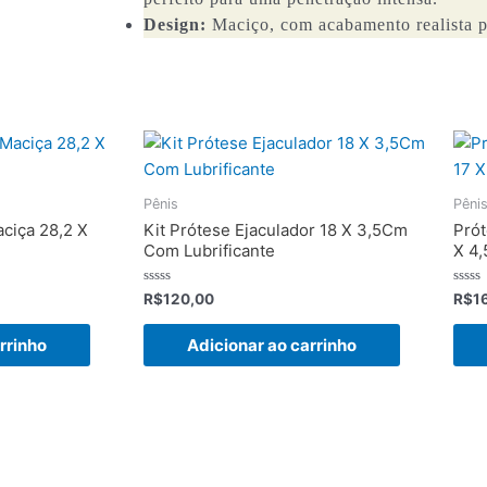
Design:
Maciço, com acabamento realista p
Pênis
Pêni
ciça 28,2 X
Kit Prótese Ejaculador 18 X 3,5Cm
Prót
Com Lubrificante
X 4
Avaliação
Avali
R$
120,00
R$
1
0
0
de
de
5
5
rrinho
Adicionar ao carrinho