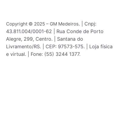
o
r
k
a
m
. | Cnpj:
Copyright © 2025 – GM Medeiros
43.811.004/0001-62 | Rua Conde de Porto
Alegre, 299, Centro. | Santana do
Livramento/RS. | CEP: 97573-575. | Loja física
e virtual. | Fone: (55) 3244 1377.
Este site utiliza cookies para melhorar o desemp
Login
Nome de usuário ou endereço de e-mail
Senha