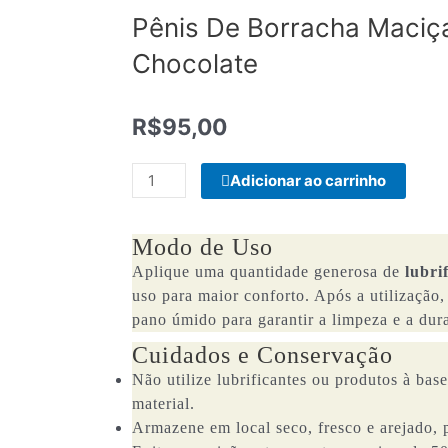
Pênis De Borracha Maciç
Chocolate
R$
95,00
Pênis
Adicionar ao carrinho
De
Borracha
Modo de Uso
Maciça
17
Aplique uma quantidade generosa de
lubri
X
uso para maior conforto. Após a utilização
4Cm
pano úmido para garantir a limpeza e a dura
Chocolate
Cuidados e Conservação
quantidade
Não utilize lubrificantes ou produtos à base
material.
Armazene em local seco, fresco e arejado, p