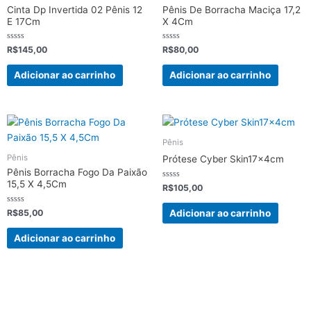
Cinta Dp Invertida 02 Pênis 12
Pênis De Borracha Maciça 17,2
E 17Cm
X 4Cm
Avaliação
Avaliação
R$
145,00
R$
80,00
0
0
de
de
5
5
Adicionar ao carrinho
Adicionar ao carrinho
Pênis
Pênis
Prótese Cyber Skin17x4cm
Pênis Borracha Fogo Da Paixão
15,5 X 4,5Cm
Avaliação
R$
105,00
0
de
5
Avaliação
Adicionar ao carrinho
R$
85,00
0
de
5
Adicionar ao carrinho