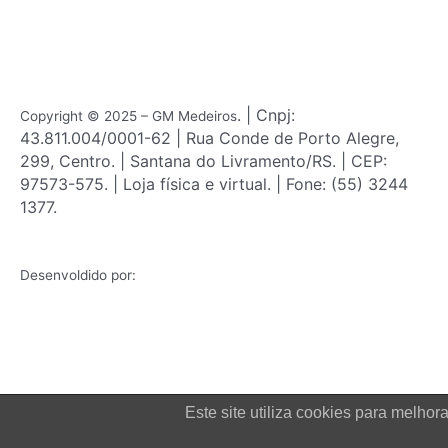
b
a
o
g
o
r
k
a
m
. | Cnpj:
Copyright © 2025 – GM Medeiros
43.811.004/0001-62 | Rua Conde de Porto Alegre,
299, Centro. | Santana do Livramento/RS. | CEP:
97573-575. | Loja física e virtual. | Fone: (55) 3244
1377.
Desenvoldido por:
Este site utiliza cookies para melh
Login