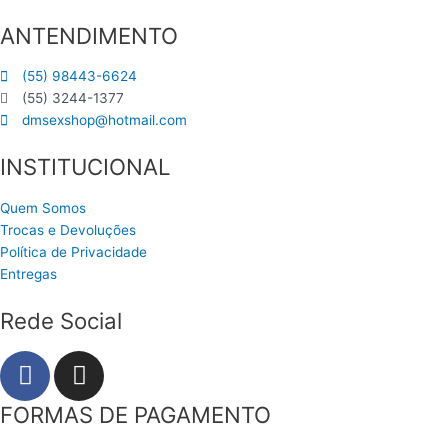
ANTENDIMENTO
(55) 98443-6624
(55) 3244-1377
dmsexshop@hotmail.com
INSTITUCIONAL
Quem Somos
Trocas e Devoluções
Política de Privacidade
Entregas
Rede Social
F
I
a
n
c
s
FORMAS DE PAGAMENTO
e
t