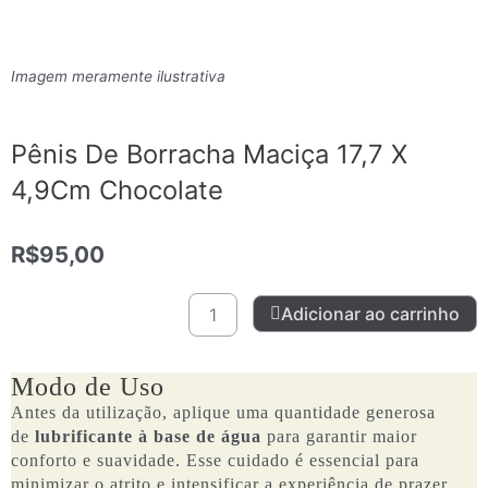
Imagem meramente ilustrativa
Pênis De Borracha Maciça 17,7 X
4,9Cm Chocolate
R$
95,00
Pênis
Adicionar ao carrinho
De
Borracha
Maciça
Modo de Uso
17,7
Antes da utilização, aplique uma quantidade generosa
X
de
lubrificante à base de água
para garantir maior
4,9Cm
conforto e suavidade. Esse cuidado é essencial para
Chocolate
minimizar o atrito e intensificar a experiência de prazer.