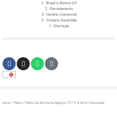
Ir
Brasil e Rivera-UY
para
Parcelamento
o
Horário Comercial
conteúdo
Compra Garantida
Discrição
F
I
W
U
a
n
h
s
c
s
a
e
0
Carrinho
e
t
t
r
b
a
s
o
g
a
o
r
p
Início
/
Pênis
/ Pênis De Borracha Maciça 17,7 X 4,9Cm Chocolate
k
a
p
m